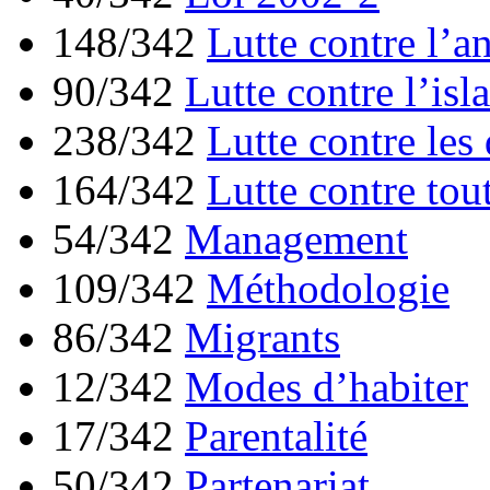
148/342
Lutte contre l’a
90/342
Lutte contre l’is
238/342
Lutte contre les
164/342
Lutte contre tou
54/342
Management
109/342
Méthodologie
86/342
Migrants
12/342
Modes d’habiter
17/342
Parentalité
50/342
Partenariat