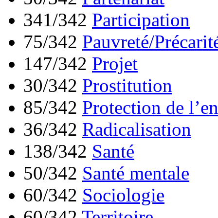
341/342
Participation
75/342
Pauvreté/Précarit
147/342
Projet
30/342
Prostitution
85/342
Protection de l’e
36/342
Radicalisation
138/342
Santé
50/342
Santé mentale
60/342
Sociologie
60/342
Territoire