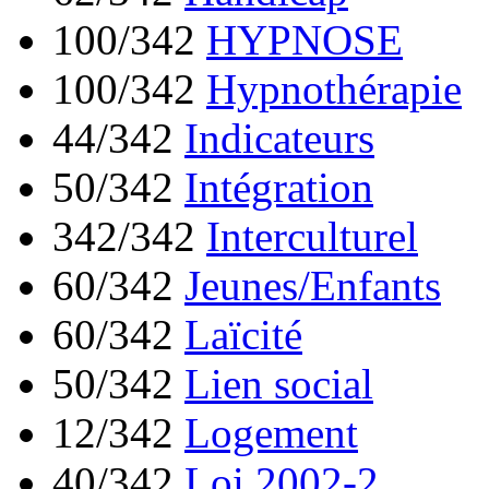
100/342
HYPNOSE
100/342
Hypnothérapie
44/342
Indicateurs
50/342
Intégration
342/342
Interculturel
60/342
Jeunes/Enfants
60/342
Laïcité
50/342
Lien social
12/342
Logement
40/342
Loi 2002-2