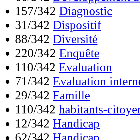
157/342
Diagnostic
31/342
Dispositif
88/342
Diversité
220/342
Enquête
110/342
Evaluation
71/342
Evaluation intern
29/342
Famille
110/342
habitants-citoye
12/342
Handicap
62/342
Handicap