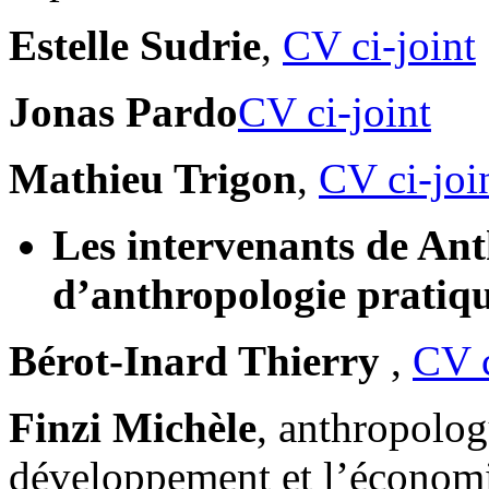
Estelle Sudrie
,
CV ci-joint
Jonas Pardo
CV ci-joint
Mathieu Trigon
,
CV ci-joi
Les intervenants de An
d’anthropologie pratiqu
Bérot-Inard Thierry
,
CV c
Finzi Michèle
, anthropologu
développement et l’économi