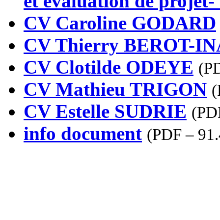
et évaluation de projet-
CV Caroline GODARD
CV Thierry BEROT-I
CV Clotilde ODEYE
(
PD
CV Mathieu TRIGON
(
CV Estelle SUDRIE
(
PDF
info document
(
PDF – 91.