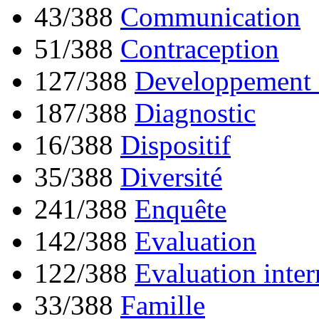
43/388
Communication
51/388
Contraception
127/388
Developpement 
187/388
Diagnostic
16/388
Dispositif
35/388
Diversité
241/388
Enquête
142/388
Evaluation
122/388
Evaluation inter
33/388
Famille