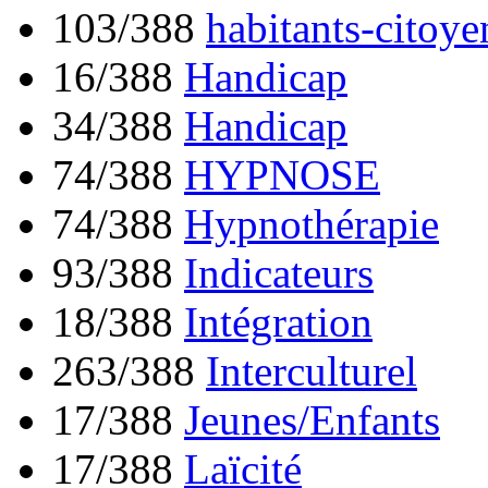
103/388
habitants-citoye
16/388
Handicap
34/388
Handicap
74/388
HYPNOSE
74/388
Hypnothérapie
93/388
Indicateurs
18/388
Intégration
263/388
Interculturel
17/388
Jeunes/Enfants
17/388
Laïcité