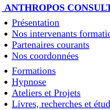
ANTHROPOS CONSUL
Présentation
Nos intervenants formatio
Partenaires courants
Nos coordonnées
Formations
Hypnose
Ateliers et Projets
Livres, recherches et étu