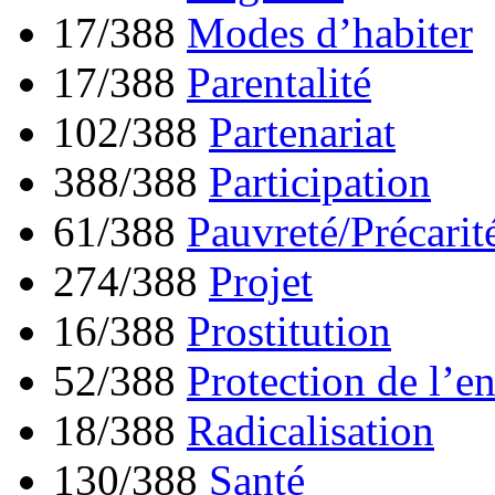
17/388
Modes d’habiter
17/388
Parentalité
102/388
Partenariat
388/388
Participation
61/388
Pauvreté/Précarit
274/388
Projet
16/388
Prostitution
52/388
Protection de l’e
18/388
Radicalisation
130/388
Santé