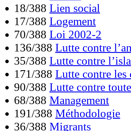
18/388
Lien social
17/388
Logement
70/388
Loi 2002-2
136/388
Lutte contre l’a
35/388
Lutte contre l’is
171/388
Lutte contre les
90/388
Lutte contre tout
68/388
Management
191/388
Méthodologie
36/388
Migrants