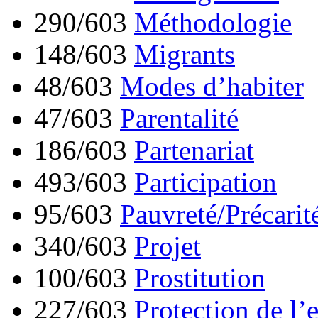
290/603
Méthodologie
148/603
Migrants
48/603
Modes d’habiter
47/603
Parentalité
186/603
Partenariat
493/603
Participation
95/603
Pauvreté/Précarit
340/603
Projet
100/603
Prostitution
227/603
Protection de l’